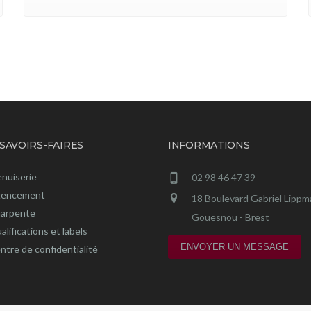
SAVOIRS-FAIRES
INFORMATIONS
nuiserie
02 98 46 47 39
encement
18 Boulevard Gabriel Lipp
arpente
Gouesnou - Brest
alifications et labels
ENVOYER UN MESSAGE
ntre de confidentialité