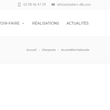
02 98 46 47 39
info(at)ateliers-dlb.com
VOIR-FAIRE
RÉALISATIONS
ACTUALITÉS
Accueil
Charpente
Assemblée Nationale