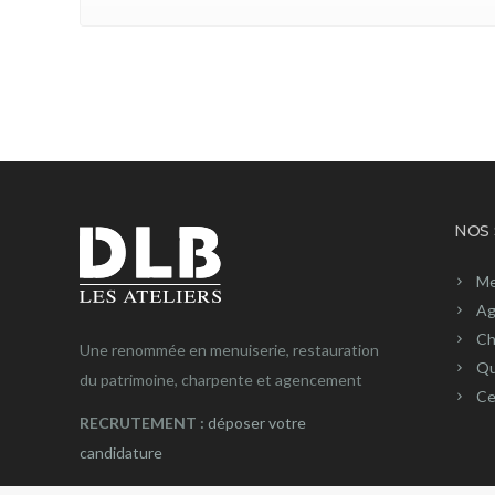
NOS 
Me
Ag
Ch
Une renommée en menuiserie, restauration
Qu
du patrimoine, charpente et agencement
Ce
RECRUTEMENT :
déposer votre
candidature